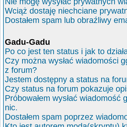
Nie mogę wysyłać prywatnych wi
Wciąż dostaję niechciane prywat
Dostałem spam lub obraźliwy ema
Gadu-Gadu
Po co jest ten status i jak to dział
Czy można wysłać wiadomości g
z forum?
Jestem dostępny a status na for
Czy status na forum pokazuje op
Próbowałem wysłać wiadomość g
nic.
Dostałem spam poprzez wiadomoś
Kto jest autorem moda(skryptu) 