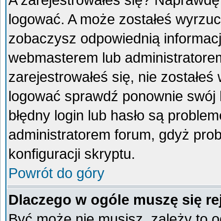
A zarejestrowałeś się? Naprawdę
logować. A może zostałeś wyrzucon
zobaczysz odpowiednią informacj
webmasterem lub administratorem
zarejestrowałeś się, nie zostałeś
logować sprawdź ponownie swój lo
błędny login lub hasło są problemem
administratorem forum, gdyż prob
konfiguracji skryptu.
Powrót do góry
Dlaczego w ogóle muszę się re
Być może nie musisz, zależy to o