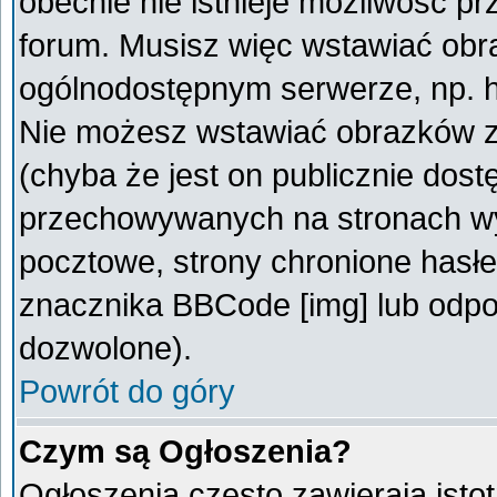
obecnie nie istnieje możliwość p
forum. Musisz więc wstawiać obra
ogólnodostępnym serwerze, np. ht
Nie możesz wstawiać obrazków z
(chyba że jest on publicznie do
przechowywanych na stronach wym
pocztowe, strony chronione hasłe
znacznika BBCode [img] lub odpow
dozwolone).
Powrót do góry
Czym są Ogłoszenia?
Ogłoszenia często zawierają istot