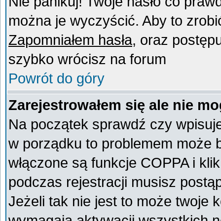
Nie panikuj! Twoje hasło co praw
można je wyczyścić. Aby to zrobić 
Zapomniałem hasła
, oraz postęp
szybko wrócisz na forum
Powrót do góry
Zarejestrowałem się ale nie mo
Na początek sprawdź czy wpisujes
w porządku to problemem może by
włączone są funkcje COPPA i kli
podczas rejestracji musisz postą
Jeżeli tak nie jest to może twoje
wymagają aktywacji wszystkich n