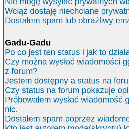
Nie mogę wysyłać prywatnych wi
Wciąż dostaję niechciane prywat
Dostałem spam lub obraźliwy ema
Gadu-Gadu
Po co jest ten status i jak to dział
Czy można wysłać wiadomości g
z forum?
Jestem dostępny a status na for
Czy status na forum pokazuje op
Próbowałem wysłać wiadomość g
nic.
Dostałem spam poprzez wiadomoś
Kto jest autorem moda(skryptu) 