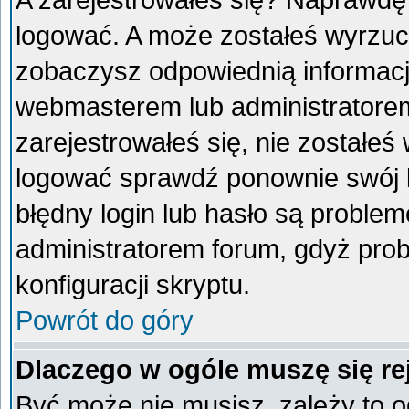
A zarejestrowałeś się? Naprawdę
logować. A może zostałeś wyrzucon
zobaczysz odpowiednią informacj
webmasterem lub administratorem
zarejestrowałeś się, nie zostałeś
logować sprawdź ponownie swój lo
błędny login lub hasło są problemem
administratorem forum, gdyż prob
konfiguracji skryptu.
Powrót do góry
Dlaczego w ogóle muszę się re
Być może nie musisz, zależy to o