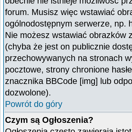
obecnie nie istnieje możliwość p
forum. Musisz więc wstawiać obra
ogólnodostępnym serwerze, np. ht
Nie możesz wstawiać obrazków z
(chyba że jest on publicznie do
przechowywanych na stronach wym
pocztowe, strony chronione hasłe
znacznika BBCode [img] lub odpow
dozwolone).
Powrót do góry
Czym są Ogłoszenia?
Ogłoszenia często zawierają istot