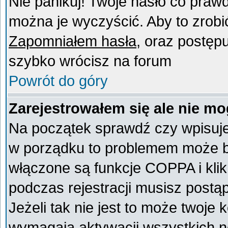
Nie panikuj! Twoje hasło co praw
można je wyczyścić. Aby to zrobić 
Zapomniałem hasła
, oraz postęp
szybko wrócisz na forum
Powrót do góry
Zarejestrowałem się ale nie mo
Na początek sprawdź czy wpisujes
w porządku to problemem może by
włączone są funkcje COPPA i kli
podczas rejestracji musisz postą
Jeżeli tak nie jest to może twoje
wymagają aktywacji wszystkich n