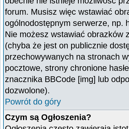
obecnie nie istnieje możliwość p
forum. Musisz więc wstawiać obra
ogólnodostępnym serwerze, np. ht
Nie możesz wstawiać obrazków z
(chyba że jest on publicznie do
przechowywanych na stronach wym
pocztowe, strony chronione hasłe
znacznika BBCode [img] lub odpow
dozwolone).
Powrót do góry
Czym są Ogłoszenia?
Ogłoszenia często zawierają istot