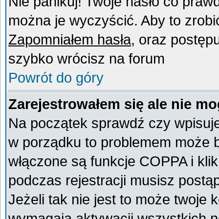
Nie panikuj! Twoje hasło co praw
można je wyczyścić. Aby to zrobić 
Zapomniałem hasła
, oraz postęp
szybko wrócisz na forum
Powrót do góry
Zarejestrowałem się ale nie mo
Na początek sprawdź czy wpisujes
w porządku to problemem może by
włączone są funkcje COPPA i kli
podczas rejestracji musisz postą
Jeżeli tak nie jest to może twoje
wymagają aktywacji wszystkich n