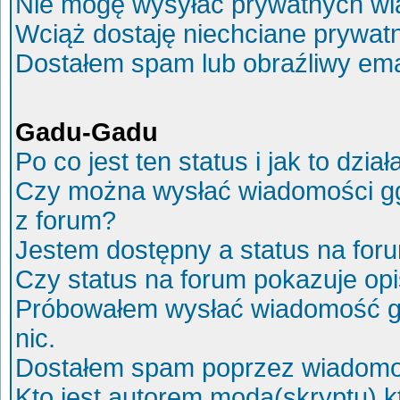
Nie mogę wysyłać prywatnych wi
Wciąż dostaję niechciane prywat
Dostałem spam lub obraźliwy ema
Gadu-Gadu
Po co jest ten status i jak to dział
Czy można wysłać wiadomości g
z forum?
Jestem dostępny a status na for
Czy status na forum pokazuje op
Próbowałem wysłać wiadomość g
nic.
Dostałem spam poprzez wiadomoś
Kto jest autorem moda(skryptu) 