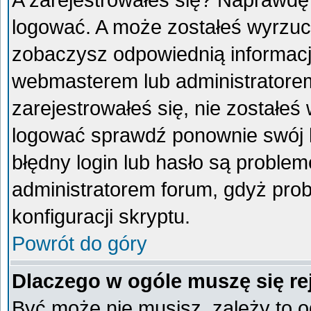
A zarejestrowałeś się? Naprawdę
logować. A może zostałeś wyrzucon
zobaczysz odpowiednią informacj
webmasterem lub administratorem
zarejestrowałeś się, nie zostałeś
logować sprawdź ponownie swój lo
błędny login lub hasło są problemem
administratorem forum, gdyż prob
konfiguracji skryptu.
Powrót do góry
Dlaczego w ogóle muszę się re
Być może nie musisz, zależy to o