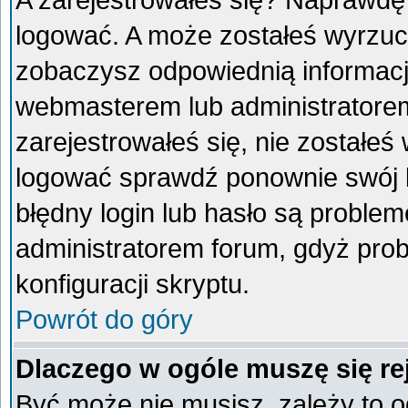
A zarejestrowałeś się? Naprawdę
logować. A może zostałeś wyrzucon
zobaczysz odpowiednią informacj
webmasterem lub administratorem
zarejestrowałeś się, nie zostałeś
logować sprawdź ponownie swój lo
błędny login lub hasło są problemem
administratorem forum, gdyż prob
konfiguracji skryptu.
Powrót do góry
Dlaczego w ogóle muszę się re
Być może nie musisz, zależy to o