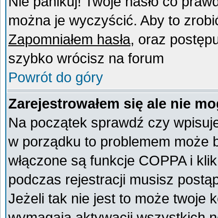
Nie panikuj! Twoje hasło co praw
można je wyczyścić. Aby to zrobić 
Zapomniałem hasła
, oraz postęp
szybko wrócisz na forum
Powrót do góry
Zarejestrowałem się ale nie mo
Na początek sprawdź czy wpisujes
w porządku to problemem może by
włączone są funkcje COPPA i kli
podczas rejestracji musisz postą
Jeżeli tak nie jest to może twoje
wymagają aktywacji wszystkich n