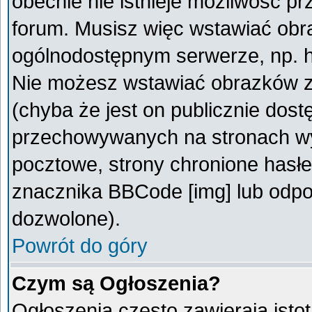
obecnie nie istnieje możliwość p
forum. Musisz więc wstawiać obra
ogólnodostępnym serwerze, np. ht
Nie możesz wstawiać obrazków z
(chyba że jest on publicznie do
przechowywanych na stronach wym
pocztowe, strony chronione hasłe
znacznika BBCode [img] lub odpow
dozwolone).
Powrót do góry
Czym są Ogłoszenia?
Ogłoszenia często zawierają istot