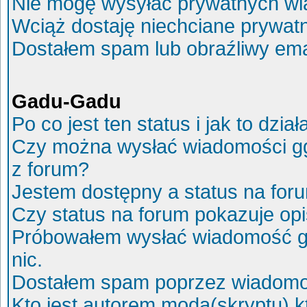
Nie mogę wysyłać prywatnych wi
Wciąż dostaję niechciane prywat
Dostałem spam lub obraźliwy ema
Gadu-Gadu
Po co jest ten status i jak to dział
Czy można wysłać wiadomości g
z forum?
Jestem dostępny a status na for
Czy status na forum pokazuje op
Próbowałem wysłać wiadomość g
nic.
Dostałem spam poprzez wiadomoś
Kto jest autorem moda(skryptu) 