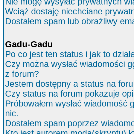
Nie mogę wysyłać prywatnych wi
Wciąż dostaję niechciane prywat
Dostałem spam lub obraźliwy ema
Gadu-Gadu
Po co jest ten status i jak to dział
Czy można wysłać wiadomości g
z forum?
Jestem dostępny a status na for
Czy status na forum pokazuje op
Próbowałem wysłać wiadomość g
nic.
Dostałem spam poprzez wiadomoś
Kto jest autorem moda(skryptu) 