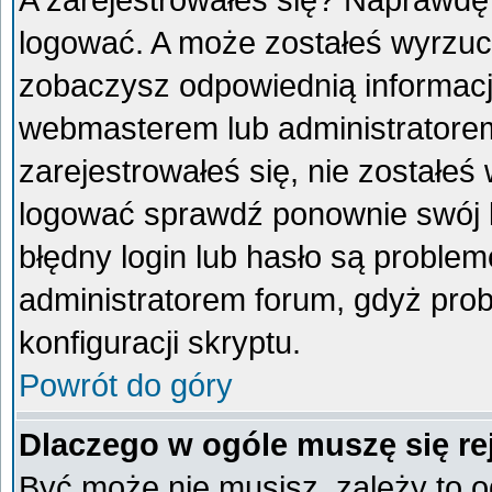
A zarejestrowałeś się? Naprawdę
logować. A może zostałeś wyrzucon
zobaczysz odpowiednią informacj
webmasterem lub administratorem
zarejestrowałeś się, nie zostałeś
logować sprawdź ponownie swój lo
błędny login lub hasło są problemem
administratorem forum, gdyż prob
konfiguracji skryptu.
Powrót do góry
Dlaczego w ogóle muszę się re
Być może nie musisz, zależy to o