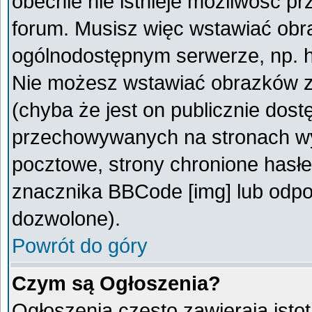
obecnie nie istnieje możliwość p
forum. Musisz więc wstawiać obra
ogólnodostępnym serwerze, np. ht
Nie możesz wstawiać obrazków z
(chyba że jest on publicznie do
przechowywanych na stronach wym
pocztowe, strony chronione hasłe
znacznika BBCode [img] lub odpow
dozwolone).
Powrót do góry
Czym są Ogłoszenia?
Ogłoszenia często zawierają istot