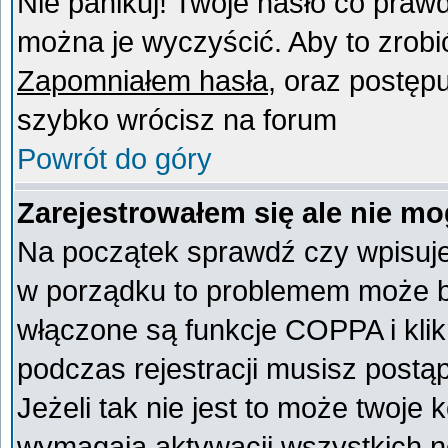
Nie panikuj! Twoje hasło co praw
można je wyczyścić. Aby to zrobić 
Zapomniałem hasła
, oraz postęp
szybko wrócisz na forum
Powrót do góry
Zarejestrowałem się ale nie mo
Na początek sprawdź czy wpisujes
w porządku to problemem może by
włączone są funkcje COPPA i kli
podczas rejestracji musisz postą
Jeżeli tak nie jest to może twoje
wymagają aktywacji wszystkich n