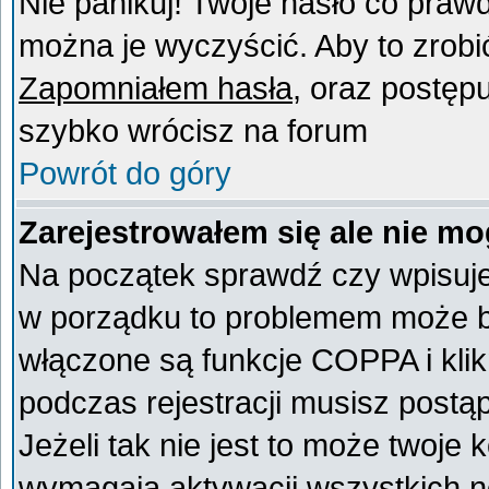
Nie panikuj! Twoje hasło co praw
można je wyczyścić. Aby to zrobić 
Zapomniałem hasła
, oraz postęp
szybko wrócisz na forum
Powrót do góry
Zarejestrowałem się ale nie mo
Na początek sprawdź czy wpisujes
w porządku to problemem może by
włączone są funkcje COPPA i kli
podczas rejestracji musisz postą
Jeżeli tak nie jest to może twoje
wymagają aktywacji wszystkich n