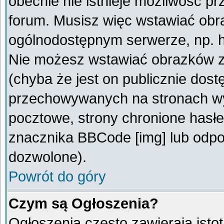
obecnie nie istnieje możliwość p
forum. Musisz więc wstawiać obra
ogólnodostępnym serwerze, np. ht
Nie możesz wstawiać obrazków z
(chyba że jest on publicznie do
przechowywanych na stronach wym
pocztowe, strony chronione hasłe
znacznika BBCode [img] lub odpow
dozwolone).
Powrót do góry
Czym są Ogłoszenia?
Ogłoszenia często zawierają istot