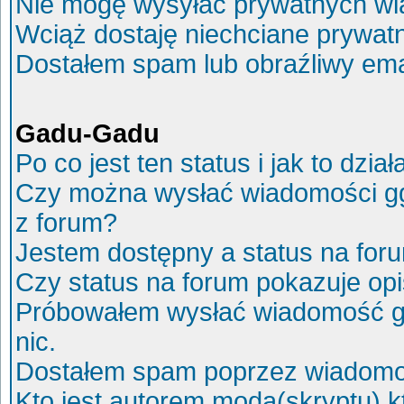
Nie mogę wysyłać prywatnych wi
Wciąż dostaję niechciane prywat
Dostałem spam lub obraźliwy ema
Gadu-Gadu
Po co jest ten status i jak to dział
Czy można wysłać wiadomości g
z forum?
Jestem dostępny a status na for
Czy status na forum pokazuje op
Próbowałem wysłać wiadomość g
nic.
Dostałem spam poprzez wiadomoś
Kto jest autorem moda(skryptu) 