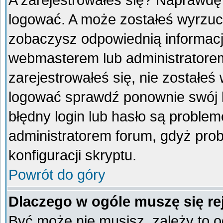
A zarejestrowałeś się? Naprawdę
logować. A może zostałeś wyrzucon
zobaczysz odpowiednią informacj
webmasterem lub administratorem
zarejestrowałeś się, nie zostałeś
logować sprawdź ponownie swój lo
błędny login lub hasło są problemem
administratorem forum, gdyż prob
konfiguracji skryptu.
Powrót do góry
Dlaczego w ogóle muszę się re
Być może nie musisz, zależy to o