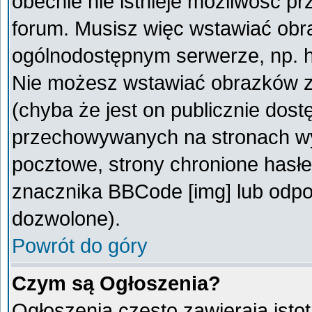
obecnie nie istnieje możliwość p
forum. Musisz więc wstawiać obra
ogólnodostępnym serwerze, np. ht
Nie możesz wstawiać obrazków z
(chyba że jest on publicznie do
przechowywanych na stronach wym
pocztowe, strony chronione hasłe
znacznika BBCode [img] lub odpow
dozwolone).
Powrót do góry
Czym są Ogłoszenia?
Ogłoszenia często zawierają istot