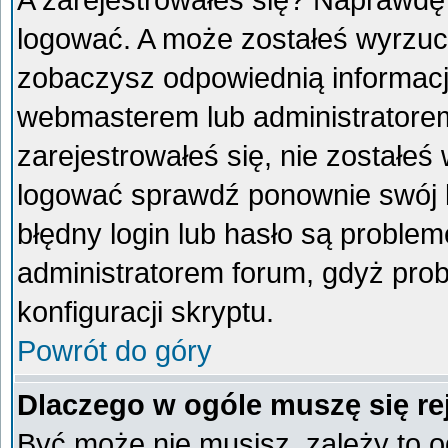
A zarejestrowałeś się? Naprawdę
logować. A może zostałeś wyrzucon
zobaczysz odpowiednią informacj
webmasterem lub administratorem
zarejestrowałeś się, nie zostałeś
logować sprawdź ponownie swój lo
błędny login lub hasło są problemem
administratorem forum, gdyż prob
konfiguracji skryptu.
Powrót do góry
Dlaczego w ogóle muszę się re
Być może nie musisz, zależy to o