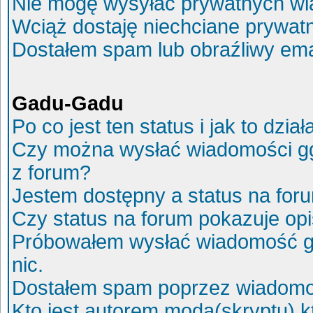
Nie mogę wysyłać prywatnych wi
Wciąż dostaję niechciane prywat
Dostałem spam lub obraźliwy ema
Gadu-Gadu
Po co jest ten status i jak to dział
Czy można wysłać wiadomości g
z forum?
Jestem dostępny a status na for
Czy status na forum pokazuje op
Próbowałem wysłać wiadomość g
nic.
Dostałem spam poprzez wiadomoś
Kto jest autorem moda(skryptu) 