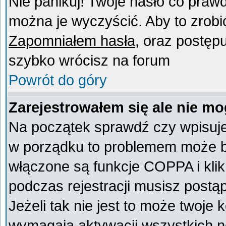
Nie panikuj! Twoje hasło co praw
można je wyczyścić. Aby to zrobić 
Zapomniałem hasła
, oraz postęp
szybko wrócisz na forum
Powrót do góry
Zarejestrowałem się ale nie mo
Na początek sprawdź czy wpisujes
w porządku to problemem może by
włączone są funkcje COPPA i kli
podczas rejestracji musisz postą
Jeżeli tak nie jest to może twoje
wymagają aktywacji wszystkich n