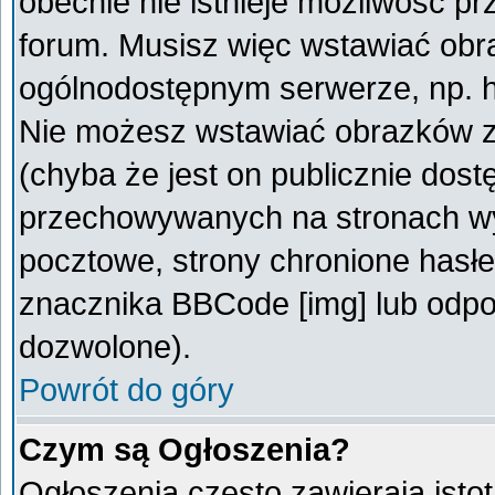
obecnie nie istnieje możliwość p
forum. Musisz więc wstawiać obra
ogólnodostępnym serwerze, np. ht
Nie możesz wstawiać obrazków z
(chyba że jest on publicznie do
przechowywanych na stronach wym
pocztowe, strony chronione hasłe
znacznika BBCode [img] lub odpow
dozwolone).
Powrót do góry
Czym są Ogłoszenia?
Ogłoszenia często zawierają istot