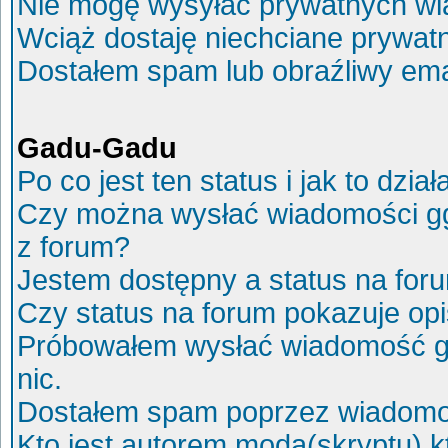
Nie mogę wysyłać prywatnych wi
Wciąż dostaję niechciane prywat
Dostałem spam lub obraźliwy ema
Gadu-Gadu
Po co jest ten status i jak to dział
Czy można wysłać wiadomości g
z forum?
Jestem dostępny a status na for
Czy status na forum pokazuje op
Próbowałem wysłać wiadomość g
nic.
Dostałem spam poprzez wiadomoś
Kto jest autorem moda(skryptu) 