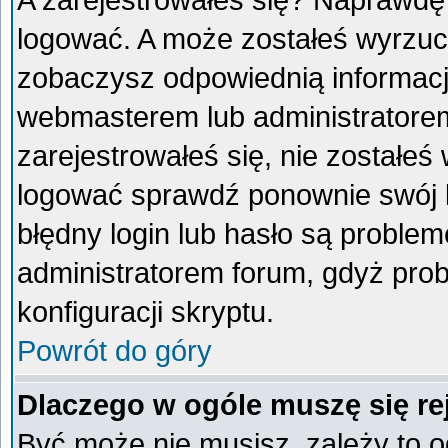
A zarejestrowałeś się? Naprawdę
logować. A może zostałeś wyrzucon
zobaczysz odpowiednią informacj
webmasterem lub administratorem
zarejestrowałeś się, nie zostałeś
logować sprawdź ponownie swój lo
błędny login lub hasło są problemem
administratorem forum, gdyż prob
konfiguracji skryptu.
Powrót do góry
Dlaczego w ogóle muszę się re
Być może nie musisz, zależy to o