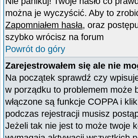
Nie panikuj! Twoje hasło co praw
można je wyczyścić. Aby to zrobić 
Zapomniałem hasła
, oraz postęp
szybko wrócisz na forum
Powrót do góry
Zarejestrowałem się ale nie mo
Na początek sprawdź czy wpisujes
w porządku to problemem może by
włączone są funkcje COPPA i kli
podczas rejestracji musisz postą
Jeżeli tak nie jest to może twoje
wymagają aktywacji wszystkich n