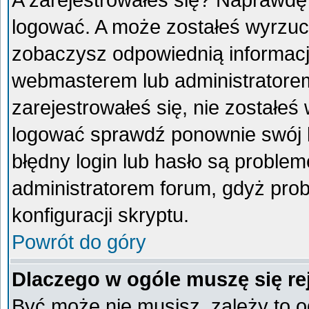
A zarejestrowałeś się? Naprawdę
logować. A może zostałeś wyrzucon
zobaczysz odpowiednią informacj
webmasterem lub administratorem
zarejestrowałeś się, nie zostałeś
logować sprawdź ponownie swój lo
błędny login lub hasło są problemem
administratorem forum, gdyż prob
konfiguracji skryptu.
Powrót do góry
Dlaczego w ogóle muszę się re
Być może nie musisz, zależy to o