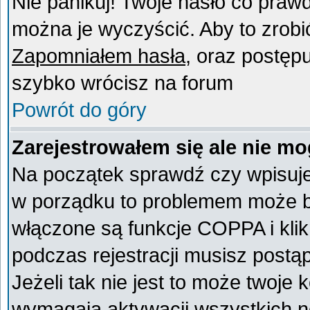
Nie panikuj! Twoje hasło co praw
można je wyczyścić. Aby to zrobić 
Zapomniałem hasła
, oraz postęp
szybko wrócisz na forum
Powrót do góry
Zarejestrowałem się ale nie mo
Na początek sprawdź czy wpisujes
w porządku to problemem może by
włączone są funkcje COPPA i kli
podczas rejestracji musisz postą
Jeżeli tak nie jest to może twoje
wymagają aktywacji wszystkich n