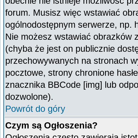
obecnie nie istnieje możliwość p
forum. Musisz więc wstawiać obra
ogólnodostępnym serwerze, np. ht
Nie możesz wstawiać obrazków z
(chyba że jest on publicznie do
przechowywanych na stronach wym
pocztowe, strony chronione hasłe
znacznika BBCode [img] lub odpow
dozwolone).
Powrót do góry
Czym są Ogłoszenia?
Ogłoszenia często zawierają istot