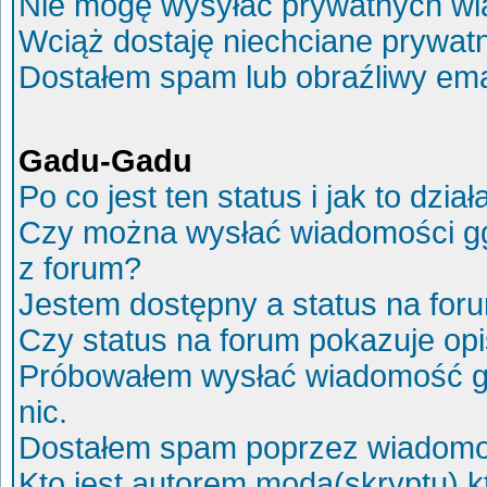
Nie mogę wysyłać prywatnych wi
Wciąż dostaję niechciane prywat
Dostałem spam lub obraźliwy ema
Gadu-Gadu
Po co jest ten status i jak to dział
Czy można wysłać wiadomości g
z forum?
Jestem dostępny a status na for
Czy status na forum pokazuje op
Próbowałem wysłać wiadomość g
nic.
Dostałem spam poprzez wiadomoś
Kto jest autorem moda(skryptu) 