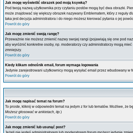
Jak mogę wyświetlić obrazek pod moją ksywką?
Pod twoją nazwą użytkownika przy czytaniu postów mogą być dwa obrazki. Pier
może znajdować się większy obrazek nazywany Emblematem, który z reguły dla ka
taka jest decyzja administratora i do niego możesz kierować pytania o jej powó
Powrót do góry
Jak mogę zmienić swoją rangę?
Przeważnie nie możesz zmienić nazwy swojej rangi (pojawiają się one pod nazwą
aby wyróżnić konkretne osoby, np. moderatorzy czy administratorzy mogą mieć s
zmniejszy.
Powrót do góry
Kiedy klikam odnośnik email, forum wymaga logowania
Jedynie zarejestrowani użytkownicy mogą wysyłać email przez wbudowany w fo
Powrót do góry
Jak mogę napisać temat na forum?
To proste, kliknij w odpowiedni temat na jedym z for lub tematów. Możliwe, że 
Możesz głosować w ankietach, itp.
)
Powrót do góry
Jak mogę zmienić lub usunąć post?
Jeżeli nie jesteś administratorem lub moderatorem forum możesz jedynie zmienia