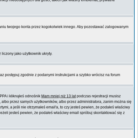
unkcji niedostępnych dla gości, takich jak własny emblemat, prywatne
niu twojego konta przez kogokolwiek innego. Aby pozostawać zalogowanym
 liczony jako użytkownik ukryty.
raz postępuj zgodnie z podanymi instrukcjami a szybko wrócisz na forum
PPA i kliknąłeś odnośnik
Mam mniej niż 13 lat
podczas rejestracji musisz
t, albo przez samych użytkowników, albo przez administratora, zanim można się
mi, a jeśli nie otrzymałeś email'a, to czy jesteś pewien, że podałeś właściwy
eli jesteś pewien, że podałeś właściwy email spróbuj skontaktować się z