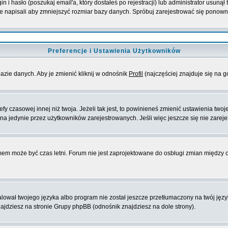
i hasło (poszukaj email'a, który dostałeś po rejestracji) lub administrator usunął
ie napisali aby zmniejszyć rozmiar bazy danych. Spróbuj zarejestrować się ponown
Preferencje i Ustawienia Użytkowników
azie danych. Aby je zmienić kliknij w odnośnik
Profil
(najczęściej znajduje się na g
y czasowej innej niż twoja. Jeżeli tak jest, to powinieneś zmienić ustawienia twoj
a jedynie przez użytkowników zarejestrowanych. Jeśli więc jeszcze się nie zarejes
emem może być czas letni. Forum nie jest zaprojektowane do osbługi zmian między
ował twojego języka albo program nie został jeszcze przetłumaczony na twój języ
 znajdziesz na stronie Grupy phpBB (odnośnik znajdziesz na dole strony).