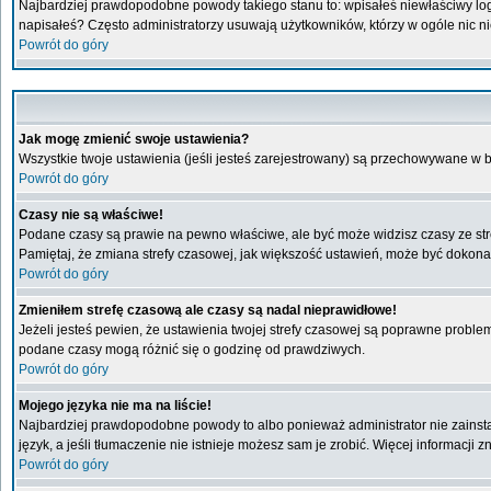
Najbardziej prawdopodobne powody takiego stanu to: wpisałeś niewłaściwy login 
napisałeś? Często administratorzy usuwają użytkowników, którzy w ogóle nic n
Powrót do góry
Jak mogę zmienić swoje ustawienia?
Wszystkie twoje ustawienia (jeśli jesteś zarejestrowany) są przechowywane w b
Powrót do góry
Czasy nie są właściwe!
Podane czasy są prawie na pewno właściwe, ale być może widzisz czasy ze stref
Pamiętaj, że zmiana strefy czasowej, jak większość ustawień, może być dokonan
Powrót do góry
Zmieniłem strefę czasową ale czasy są nadal nieprawidłowe!
Jeżeli jesteś pewien, że ustawienia twojej strefy czasowej są poprawne probl
podane czasy mogą różnić się o godzinę od prawdziwych.
Powrót do góry
Mojego języka nie ma na liście!
Najbardziej prawdopodobne powody to albo ponieważ administrator nie zainstal
język, a jeśli tłumaczenie nie istnieje możesz sam je zrobić. Więcej informacji
Powrót do góry