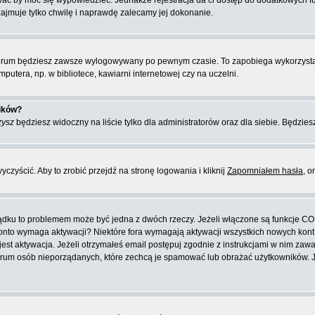
ować by móc się wypowiedzieć. Jednakże rejestracja da ci dostęp do dodatkowych f
zajmuje tylko chwilę i naprawdę zalecamy jej dokonanie.
orum będziesz zawsze wylogowywany po pewnym czasie. To zapobiega wykorzysta
putera, np. w bibliotece, kawiarni internetowej czy na uczelni.
ników?
zysz
będziesz widoczny na liście tylko dla administratorów oraz dla siebie. Będziesz
zyścić. Aby to zrobić przejdź na stronę logowania i kliknij
Zapomniałem hasła
, o
ządku to problemem może być jedna z dwóch rzeczy. Jeżeli włączone są funkcje CO
e konto wymaga aktywacji? Niektóre fora wymagają aktywacji wszystkich nowych kon
 aktywacja. Jeżeli otrzymałeś email postępuj zgodnie z instrukcjami w nim zawarty
rum osób nieporządanych, które zechcą je spamować lub obrażać użytkowników. Jeż