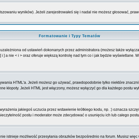
ałszowaniu wyników). Jeżeli zarejestrowałeś się i nadal nie możesz głosować, p
Formatowanie i Typy Tematów
 uzależniona od ustawień dokonanych przez administratora (możesz także wyłącz
] a nie < i > oraz oferuje większą kontrolę nad tym co i jak będzie wyświetlane. 
 używania HTML'a. Jeżeli możesz go używać, prawdopodobnie tylko niektóre znaczn
 inne kłopoty. Jeżeli HTML jest włączony, możesz wyłączyć go dla każdego postu w
yrażenia jakiegoś uczucia przez wstawienie krótkiego kodu, np. :) oznacza szczęśc
eczytelność postu i moderator może zdecydować o usunięciu ich lub całego postu
nie istnieje możliwość przesyłania obrazków bezpośrednio na forum. Musisz więc 