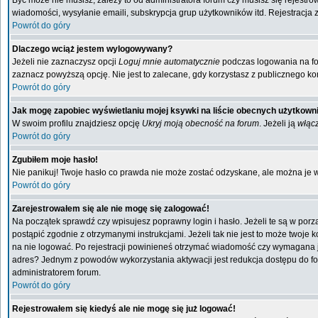
Być może nie musisz, zależy to od administratora forum czy musisz się rejestr
wiadomości, wysyłanie emaili, subskrypcja grup użytkowników itd. Rejestracja 
Powrót do góry
Dlaczego wciąż jestem wylogowywany?
Jeżeli nie zaznaczysz opcji
Loguj mnie automatycznie
podczas logowania na f
zaznacz powyższą opcję. Nie jest to zalecane, gdy korzystasz z publicznego kom
Powrót do góry
Jak mogę zapobiec wyświetlaniu mojej ksywki na liście obecnych użytkow
W swoim profilu znajdziesz opcję
Ukryj moją obecność na forum
. Jeżeli ją
włąc
Powrót do góry
Zgubiłem moje hasło!
Nie panikuj! Twoje hasło co prawda nie może zostać odzyskane, ale można je wyc
Powrót do góry
Zarejestrowałem się ale nie mogę się zalogować!
Na początek sprawdź czy wpisujesz poprawny login i hasło. Jeżeli te są w por
postąpić zgodnie z otrzymanymi instrukcjami. Jeżeli tak nie jest to może twoj
na nie logować. Po rejestracji powinieneś otrzymać wiadomość czy wymagana jest
adres? Jednym z powodów wykorzystania aktywacji jest redukcja dostępu do fo
administratorem forum.
Powrót do góry
Rejestrowałem się kiedyś ale nie mogę się już logować!