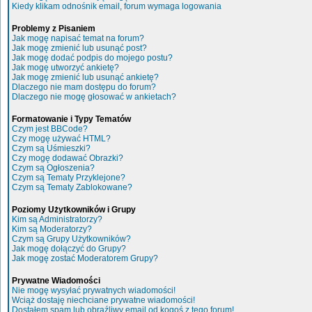
Kiedy klikam odnośnik email, forum wymaga logowania
Problemy z Pisaniem
Jak mogę napisać temat na forum?
Jak mogę zmienić lub usunąć post?
Jak mogę dodać podpis do mojego postu?
Jak mogę utworzyć ankietę?
Jak mogę zmienić lub usunąć ankietę?
Dlaczego nie mam dostępu do forum?
Dlaczego nie mogę głosować w ankietach?
Formatowanie i Typy Tematów
Czym jest BBCode?
Czy mogę używać HTML?
Czym są Uśmieszki?
Czy mogę dodawać Obrazki?
Czym są Ogłoszenia?
Czym są Tematy Przyklejone?
Czym są Tematy Zablokowane?
Poziomy Użytkowników i Grupy
Kim są Administratorzy?
Kim są Moderatorzy?
Czym są Grupy Użytkowników?
Jak mogę dołączyć do Grupy?
Jak mogę zostać Moderatorem Grupy?
Prywatne Wiadomości
Nie mogę wysyłać prywatnych wiadomości!
Wciąż dostaję niechciane prywatne wiadomości!
Dostałem spam lub obraźliwy email od kogoś z tego forum!