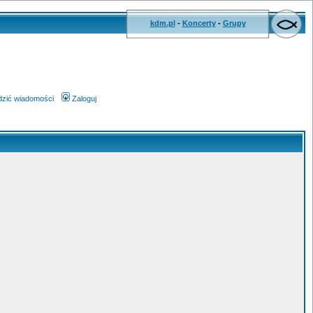
kdm.pl
-
Koncerty
-
Grupy
wdzić wiadomości
Zaloguj