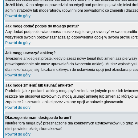
Jeżeli ktoś już na niego odpowiedział po edycji pod postem pojawi się tekst drob
administratorów lub moderatorów (powinni oni powiadomić co zmienili i dlaczeg
Powrót do góry
Jak mogę dodać podpis do mojego postu?
Aby dodać podpis do wiadomości musisz najpierw go stworzyć w swoim profilu.
wszystkich swoich postów zaznaczając odpowiednią opcję w swoim profilu (pr
Powrót do góry
Jak mogę utworzyć ankietę?
Tworzenie ankiet jest proste, kiedy piszesz nowy temat (lub zmieniasz pierwsz
prawdopodobnie nie masz uprawnień do tworzenia ankiet). Musisz wpisać tytuł
dla niekończącej się. Liczba możliwych do ustawienia opcji jest określana przez
Powrót do góry
Jak mogę zmienić lub usunąć ankietę?
Podobnie jak z postami, ankiety mogą być zmieniane jedynie przez ich twórców,
jeszcze nie głosował użytkownicy mogą usunąć ankietę lub zmieniać którąkolwiek
zapobiec fałszowaniu ankiet przez zmianę opcji w połowie głosowania.
Powrót do góry
Dlaczego nie mam dostępu do forum?
Nietóre fora mogą być przeznaczone dla konkretnych użytkowników lub grup. Aby
nimi powinieneś się skontaktować.
Powrót do góry