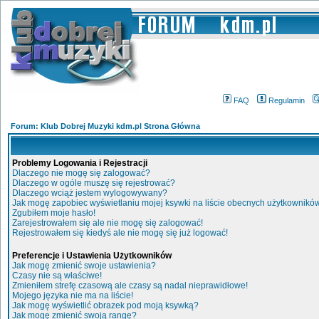
FAQ
Regulamin
Forum: Klub Dobrej Muzyki kdm.pl Strona Główna
Problemy Logowania i Rejestracji
Dlaczego nie mogę się zalogować?
Dlaczego w ogóle muszę się rejestrować?
Dlaczego wciąż jestem wylogowywany?
Jak mogę zapobiec wyświetlaniu mojej ksywki na liście obecnych użytkownikó
Zgubiłem moje hasło!
Zarejestrowałem się ale nie mogę się zalogować!
Rejestrowałem się kiedyś ale nie mogę się już logować!
Preferencje i Ustawienia Użytkowników
Jak mogę zmienić swoje ustawienia?
Czasy nie są właściwe!
Zmieniłem strefę czasową ale czasy są nadal nieprawidłowe!
Mojego języka nie ma na liście!
Jak mogę wyświetlić obrazek pod moją ksywką?
Jak mogę zmienić swoją rangę?