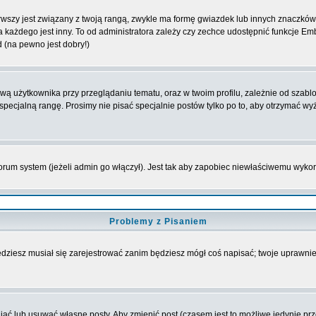
wszy jest związany z twoją rangą, zwykle ma formę gwiazdek lub innych znaczków 
żdego jest inny. To od administratora zależy czy zechce udostępnić funkcje Emble
d (na pewno jest dobry!)
 użytkownika przy przeglądaniu tematu, oraz w twoim profilu, zależnie od szablon
pecjalną rangę. Prosimy nie pisać specjalnie postów tylko po to, aby otrzymać wy
rum system (jeżeli admin go włączył). Jest tak aby zapobiec niewłaściwemu wyk
Problemy z Pisaniem
będziesz musiał się zarejestrować zanim będziesz mógł coś napisać; twoje uprawnien
ć lub usuwać własne posty. Aby zmienić post (czasem jest to możliwe jedynie przez