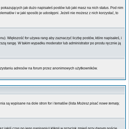
pokazujących jak dużo napisałeś postów lub jaki masz na nich status. Pod nim
matów i w jaki sposób je udostępni. Jeżeli nie możesz z nich korzystać, to
u). Większość for używa rang aby zaznaczyć liczbę postów, które napisałeś, i
ższą rangę. W takim wypadku moderator lub administrator po prostu ręcznie ją
orzystaniu adresów na forum przez anonimowych użytkowników.
ia są wypisane na dole stron for i tematów (lista
Możesz pisać nowe tematy,
 jakiś czas po jego napisaniu) kliknij w przycisk
zmień
przy danym poście.