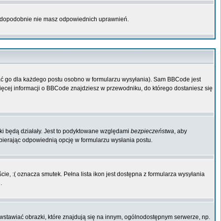
rawdopodobnie nie masz odpowiednich uprawnień.
ać go dla każdego postu osobno w formularzu wysyłania). Sam BBCode jest
Więcej informacji o BBCode znajdziesz w przewodniku, do którego dostaniesz się
iki będą działały. Jest to podyktowane względami
bezpieczeństwa
, aby
ybierając odpowiednią opcję w formularzu wysłania postu.
ie, :( oznacza smutek. Pełna lista ikon jest dostępna z formularza wysyłania
.
wstawiać obrazki, które znajdują się na innym, ogólnodostępnym serwerze, np.