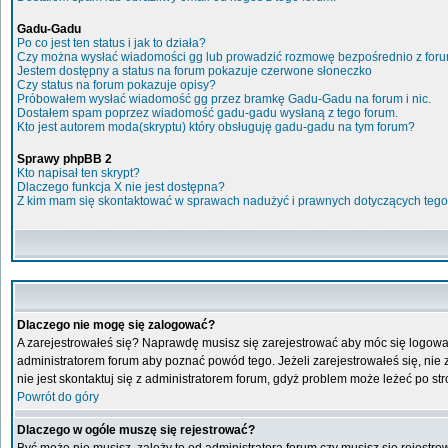
Gadu-Gadu
Po co jest ten status i jak to działa?
Czy można wysłać wiadomości gg lub prowadzić rozmowę bezpośrednio z for
Jestem dostępny a status na forum pokazuje czerwone słoneczko
Czy status na forum pokazuje opisy?
Próbowałem wysłać wiadomość gg przez bramkę Gadu-Gadu na forum i nic.
Dostałem spam poprzez wiadomość gadu-gadu wysłaną z tego forum.
Kto jest autorem moda(skryptu) który obsługuję gadu-gadu na tym forum?
Sprawy phpBB 2
Kto napisał ten skrypt?
Dlaczego funkcja X nie jest dostępna?
Z kim mam się skontaktować w sprawach nadużyć i prawnych dotyczących tego
Dlaczego nie mogę się zalogować?
A zarejestrowałeś się? Naprawdę musisz się zarejestrować aby móc się logować
administratorem forum aby poznać powód tego. Jeżeli zarejestrowałeś się, nie z
nie jest skontaktuj się z administratorem forum, gdyż problem może leżeć po stro
Powrót do góry
Dlaczego w ogóle muszę się rejestrować?