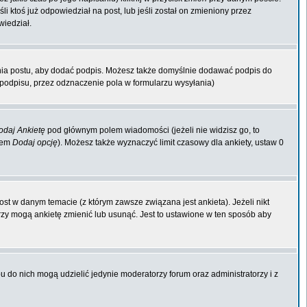
li ktoś już odpowiedział na post, lub jeśli został on zmieniony przez
wiedział.
nia postu, aby dodać podpis. Możesz także domyślnie dodawać podpis do
odpisu, przez odznaczenie pola w formularzu wysyłania)
odaj Ankietę
pod głównym polem wiadomości (jeżeli nie widzisz go, to
kiem
Dodaj opcję
). Możesz także wyznaczyć limit czasowy dla ankiety, ustaw 0
st w danym temacie (z którym zawsze związana jest ankieta). Jeżeli nikt
orzy mogą ankietę zmienić lub usunąć. Jest to ustawione w ten sposób aby
 do nich mogą udzielić jedynie moderatorzy forum oraz administratorzy i z