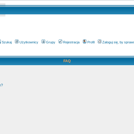
Szukaj
Użytkownicy
Grupy
Rejestracja
Profil
Zaloguj się, by spra
FAQ
w?