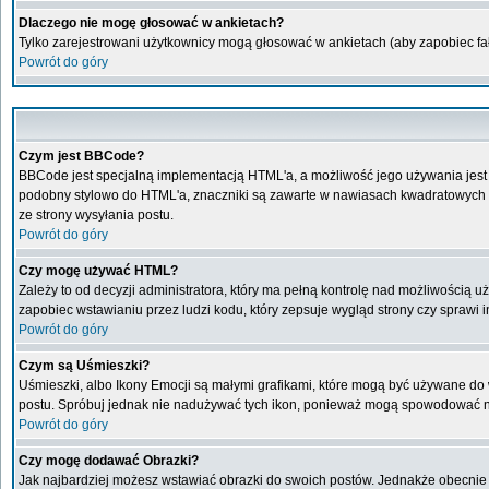
Dlaczego nie mogę głosować w ankietach?
Tylko zarejestrowani użytkownicy mogą głosować w ankietach (aby zapobiec f
Powrót do góry
Czym jest BBCode?
BBCode jest specjalną implementacją HTML'a, a możliwość jego używania jest
podobny stylowo do HTML'a, znaczniki są zawarte w nawiasach kwadratowych [ i 
ze strony wysyłania postu.
Powrót do góry
Czy mogę używać HTML?
Zależy to od decyzji administratora, który ma pełną kontrolę nad możliwością
zapobiec wstawianiu przez ludzi kodu, który zepsuje wygląd strony czy sprawi
Powrót do góry
Czym są Uśmieszki?
Uśmieszki, albo Ikony Emocji są małymi grafikami, które mogą być używane do w
postu. Spróbuj jednak nie nadużywać tych ikon, ponieważ mogą spowodować ni
Powrót do góry
Czy mogę dodawać Obrazki?
Jak najbardziej możesz wstawiać obrazki do swoich postów. Jednakże obecnie 