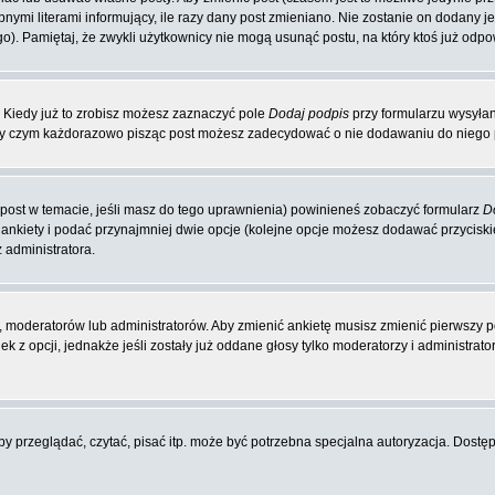
nymi literami informujący, ile razy dany post zmieniano. Nie zostanie on dodany jeś
o). Pamiętaj, że zwykli użytkownicy nie mogą usunąć postu, na który ktoś już odpo
 Kiedy już to zrobisz możesz zaznaczyć pole
Dodaj podpis
przy formularzu wysyła
zy czym każdorazowo pisząc post możesz zadecydować o nie dodawaniu do niego p
y post w temacie, jeśli masz do tego uprawnienia) powinieneś zobaczyć formularz
D
 ankiety i podać przynajmniej dwie opcje (kolejne opcje możesz dodawać przycis
 administratora.
 moderatorów lub administratorów. Aby zmienić ankietę musisz zmienić pierwszy po
 z opcji, jednakże jeśli zostały już oddane głosy tylko moderatorzy i administrat
 przeglądać, czytać, pisać itp. może być potrzebna specjalna autoryzacja. Dostępu