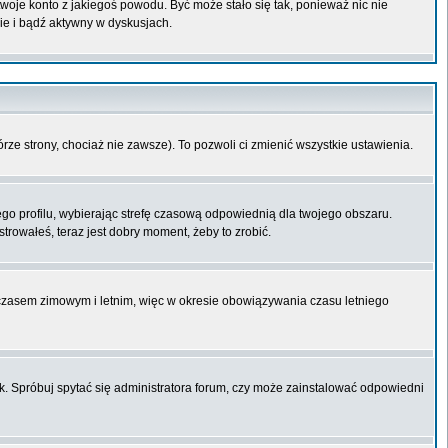
 twoje konto z jakiegoś powodu. Być może stało się tak, ponieważ nic nie
ie i bądź aktywny w dyskusjach.
órze strony, chociaż nie zawsze). To pozwoli ci zmienić wszystkie ustawienia.
ego profilu, wybierając strefę czasową odpowiednią dla twojego obszaru.
trowałeś, teraz jest dobry moment, żeby to zrobić.
 czasem zimowym i letnim, więc w okresie obowiązywania czasu letniego
k. Spróbuj spytać się administratora forum, czy może zainstalować odpowiedni