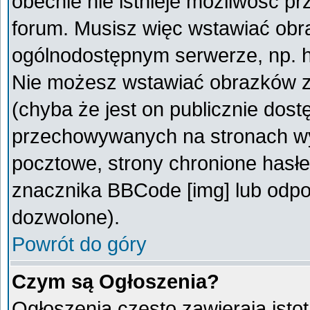
obecnie nie istnieje możliwość p
forum. Musisz więc wstawiać obra
ogólnodostępnym serwerze, np. ht
Nie możesz wstawiać obrazków z
(chyba że jest on publicznie do
przechowywanych na stronach wym
pocztowe, strony chronione hasłe
znacznika BBCode [img] lub odpow
dozwolone).
Powrót do góry
Czym są Ogłoszenia?
Ogłoszenia często zawierają istot