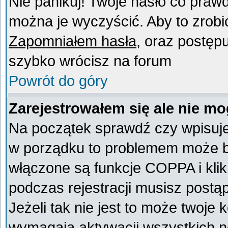
Nie panikuj! Twoje hasło co praw
można je wyczyścić. Aby to zrobić 
Zapomniałem hasła
, oraz postęp
szybko wrócisz na forum
Powrót do góry
Zarejestrowałem się ale nie mo
Na początek sprawdź czy wpisujes
w porządku to problemem może by
włączone są funkcje COPPA i kli
podczas rejestracji musisz postą
Jeżeli tak nie jest to może twoje
wymagają aktywacji wszystkich n