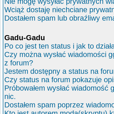
Nie mogę wysyłać prywatnych wi
Wciąż dostaję niechciane prywat
Dostałem spam lub obraźliwy ema
Gadu-Gadu
Po co jest ten status i jak to dział
Czy można wysłać wiadomości g
z forum?
Jestem dostępny a status na for
Czy status na forum pokazuje op
Próbowałem wysłać wiadomość g
nic.
Dostałem spam poprzez wiadomoś
Kto jest autorem moda(skryptu) 