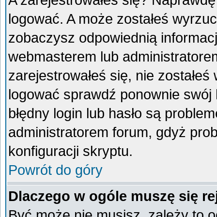
A zarejestrowałeś się? Naprawdę
logować. A może zostałeś wyrzucon
zobaczysz odpowiednią informacj
webmasterem lub administratorem
zarejestrowałeś się, nie zostałeś
logować sprawdź ponownie swój lo
błędny login lub hasło są problemem
administratorem forum, gdyż prob
konfiguracji skryptu.
Powrót do góry
Dlaczego w ogóle muszę się re
Być może nie musisz, zależy to o