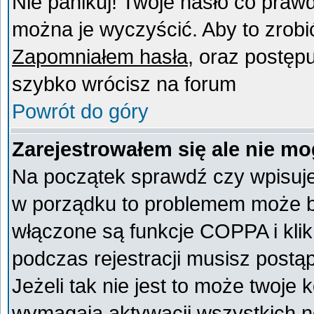
Nie panikuj! Twoje hasło co praw
można je wyczyścić. Aby to zrobić 
Zapomniałem hasła
, oraz postęp
szybko wrócisz na forum
Powrót do góry
Zarejestrowałem się ale nie mo
Na początek sprawdź czy wpisujes
w porządku to problemem może by
włączone są funkcje COPPA i kli
podczas rejestracji musisz postą
Jeżeli tak nie jest to może twoje
wymagają aktywacji wszystkich n