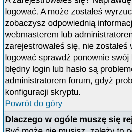
A zarejestrowałeś się? Naprawdę
logować. A może zostałeś wyrzucon
zobaczysz odpowiednią informacj
webmasterem lub administratorem
zarejestrowałeś się, nie zostałeś
logować sprawdź ponownie swój lo
błędny login lub hasło są problemem
administratorem forum, gdyż prob
konfiguracji skryptu.
Powrót do góry
Dlaczego w ogóle muszę się re
Być może nie musisz, zależy to o