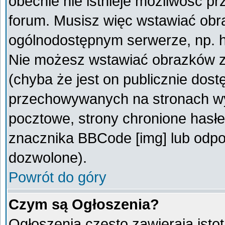
obecnie nie istnieje możliwość p
forum. Musisz więc wstawiać obra
ogólnodostępnym serwerze, np. ht
Nie możesz wstawiać obrazków z
(chyba że jest on publicznie do
przechowywanych na stronach wym
pocztowe, strony chronione hasłe
znacznika BBCode [img] lub odpow
dozwolone).
Powrót do góry
Czym są Ogłoszenia?
Ogłoszenia często zawierają istot