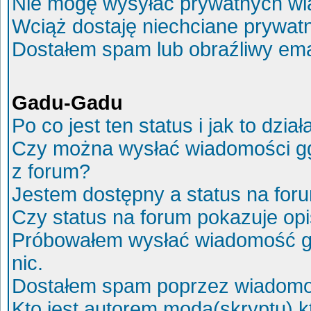
Nie mogę wysyłać prywatnych wi
Wciąż dostaję niechciane prywat
Dostałem spam lub obraźliwy ema
Gadu-Gadu
Po co jest ten status i jak to dział
Czy można wysłać wiadomości g
z forum?
Jestem dostępny a status na for
Czy status na forum pokazuje op
Próbowałem wysłać wiadomość g
nic.
Dostałem spam poprzez wiadomoś
Kto jest autorem moda(skryptu) 